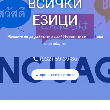
ВСИЧКИ
ЕЗИЦИ
Желаете ли да работите с нас?
Изпратете ни
email
или
ни се обадете
(032) 59-39-86
Отправете ни запитване