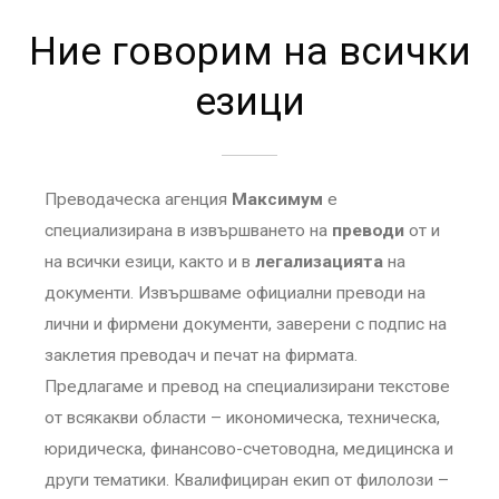
Ние говорим на всички
езици
Преводаческа агенция
Максимум
е
специализирана в извършването на
преводи
от и
на всички езици, както и в
легализацията
на
документи. Извършваме официални преводи на
лични и фирмени документи, заверени с подпис на
заклетия преводач и печат на фирмата.
Предлагаме и превод на специализирани текстове
от всякакви области – икономическа, техническа,
юридическа, финансово-счетоводна, медицинска и
други тематики. Квалифициран екип от филолози –